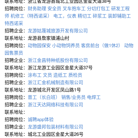
联系地址：浙江省龙游县城北工业园区金星大道38号
招聘岗位：
财务助理
安全员
叉车抱车工
分切打包工
研发工程
师
机修工（特西诺采）
电工，仪表
精切工
碎浆工
装卸辅助工
特西诺采
招聘企业：
龙游姑蔑城旅游开发有限公司
联系地址：龙游县詹家镇浦山村
招聘岗位：
动物园保安
小动物饲养员
客房前台（做1休2）
动物
园售票员
招聘企业：
浙江金昌特种纸股份有限公司
联系地址：浙江龙游工业园区金星大道37号
招聘岗位：
涂布工
文员
造纸工
质检员
招聘企业：
浙江汇金机械制造有限公司
联系地址：龙游城北开发区凤山路1号
招聘岗位：
普工（长白班）
销售/业务员
电焊工
招聘企业：
浙江天达网络科技有限公司
联系地址：
招聘岗位：
诚聘app体验
招聘企业：
龙游盛邦包装材料有限公司
联系地址：城北工业园区金星大道26号