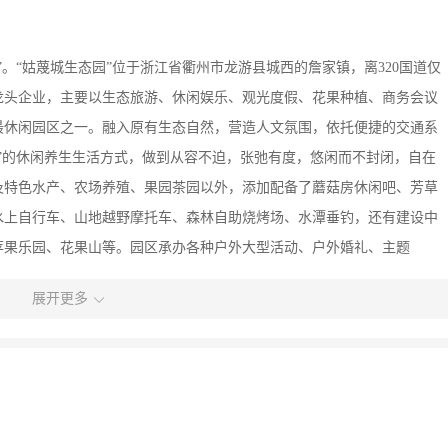
。“姑蔑城生态园”位于浙江省衢州市龙游县城西的詹家镇，离320国道仅
业龙头企业，主要以生态旅游、休闲娱乐、观光度假、花果种植、商务会议
最休闲园区之一。融入原有生态自然，营造人文氛围，依托便捷的交通系
”的休闲养生生活方式，做到从容不迫，张弛有度，悠闲而不封闭，自在
饮及特色水产、农场养殖、果园茶园以外，添加配备了蘑菇房休闲吧、芳草
水上自行车、山地越野摩托车、森林自助烧烤场、水潭垂钓，还有建设中
苹果乐园、花果山等。园区承办各种户外大型活动、户外婚礼、主题
外露营、青少年夏令营等。 我们始终致力于将姑蔑城生态园经营发展成集休
展开更多
商业养老地产四位一体的商业综合体，以实现生态效益、经济效益和社会