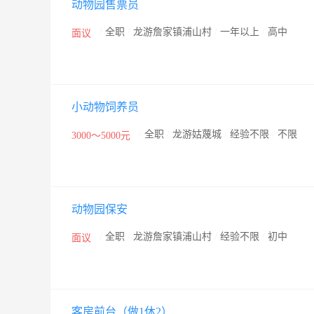
动物园售票员
/
全职
/
龙游詹家镇浦山村
/
一年以上
/
高中
面议
小动物饲养员
/
全职
/
龙游姑蔑城
/
经验不限
/
不限
3000～5000元
动物园保安
/
全职
/
龙游詹家镇浦山村
/
经验不限
/
初中
面议
客房前台（做1休2）