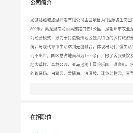
公司简介
龙游姑蔑城旅游开发有限公司主营项目为“姑蔑城生态园”
800米，离龙游南龙丽高速路口仅1公里，是衢州市农
为经营模式，致力于打造衢州地区独具特色的乡村旅游
统，与现代都市生活达到无缝融合，体现出现代“慢生活
而不出世。园区总占地面积为1500余亩，除了客服餐
地大草坪、森林公园、亚马逊树上冒险乐园、碰碰船、
的跑马场、白鹭园、爱情海、浪漫坡、迷你动物园，青
Party、生日聚会的私人定制，以及团体商务会议、户
闲旅游，农业种养殖、农产品销售，姑蔑城文化创意，
效益的双赢发展。
在招职位