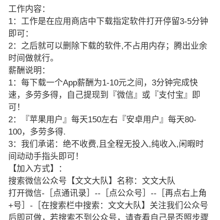
工作内容：
1：工作是在应用商店中下载指定软件打开停留3-5分钟
即可：
2：之后就可以删除下载的软件,不占用内存；腾出业余
时间做就行。
薪酬说明：
1：每下载一个App薪酬为1-10元之间，3分钟完成快
速，多劳多得，自己提现到『微信』或『支付宝』即
可！
2：『苹果用户』每天150左右『安卓用户』每天80-
100，多劳多得.
3：我们承诺：绝不收费,且全程无投入,纯收入,闲暇时
间动动手指头即可！
【加入方式】：
搜索微信公众号【文文大队】名称：文文大队
打开微信-［点通讯录］--［点公众号］--［再点右上角
+号］-［在搜索栏中搜索：文文大队】关注我们公众号
后即可做，若搜索不到公众号，请查看自己是否照步骤