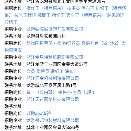
联系地址：浙江省龙游县城北工业园区金星大道38号
招聘岗位：
操作工（特西诺采）
技术员
涂布工
机修工（特西诺
采）
技术工程师
装卸工
精切工
叉车工（特西诺采）
财务助理
分切工
招聘企业：
龙游姑蔑城旅游开发有限公司
联系地址：龙游县詹家镇浦山村
招聘岗位：
动物园售票员
小动物饲养员
客房前台（做1休2）
动
物园保安
招聘企业：
浙江金昌特种纸股份有限公司
联系地址：浙江龙游工业园区金星大道37号
招聘岗位：
文员
质检员
造纸工
涂布工
招聘企业：
浙江汇金机械制造有限公司
联系地址：龙游城北开发区凤山路1号
招聘岗位：
普工（长白班）
销售/业务员
电焊工
招聘企业：
浙江天达网络科技有限公司
联系地址：
招聘岗位：
诚聘app体验
招聘企业：
龙游盛邦包装材料有限公司
联系地址：城北工业园区金星大道26号