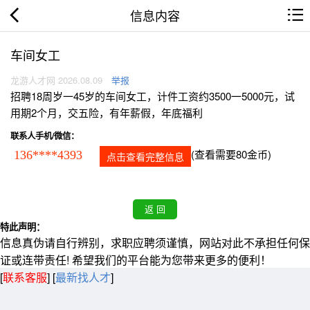
信息内容
车间女工
龙游人才网 2026.08.09
举报
招聘18周岁一45岁的车间女工，计件工资约3500一5000元，试
用期2个月，交五险，有年薪假，年底福利
联系人手机/微信：
(查看需要80金币)
136****4393
点击查看完整信息
特此声明：
信息真伪请自行辨别，求职应聘须谨慎，网站对此不承担任何保
证或连带责任! 希望我们的平台能为您带来更多的便利！
[
联系客服
]
[
最新找人才
]