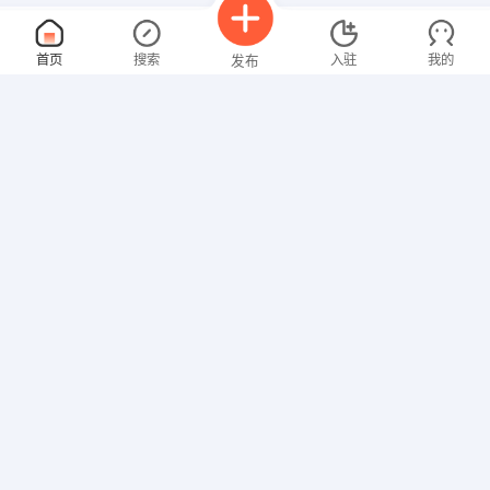
电焊工
面议
首页
搜索
入驻
我的
发布
08-09
性别不限
经验不限
浙江汇金机械制造有限公司
申请
私营
普通工人
打柄
面议
招聘信息
求职简历
08-09
性别不限
经验不限
浙江德洲五金有限公司
申请
私营
生产加工
普工
4000-5000元
08-09
不限
不限
不限
龙游盛邦包装材料有限公司
申请
私营
50-99
技工/普工