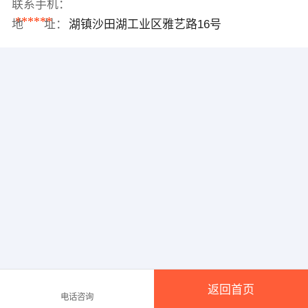
联系手机：
******
地 址：
湖镇沙田湖工业区雅艺路16号
返回首页
电话咨询